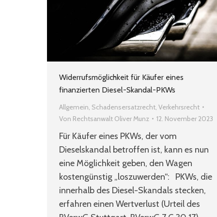
Widerrufsmöglichkeit für Käufer eines
finanzierten Diesel-Skandal-PKWs
Allgemein
,
Schadensersatzrecht
,
Verkehrsrecht
Von
Rechtsanwalt Oliver Munz
12. November 2023
Für Käufer eines PKWs, der vom
Dieselskandal betroffen ist, kann es nun
eine Möglichkeit geben, den Wagen
kostengünstig „loszuwerden“: PKWs, die
innerhalb des Diesel-Skandals stecken,
erfahren einen Wertverlust (Urteil des