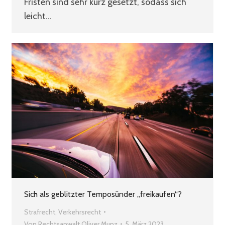
Fristen sind sehr kurz gesetzt, sodass sich
leicht…
Sich als geblitzter Temposünder „freikaufen“?
Strafrecht
,
Verkehrsrecht
Von
Rechtsanwalt Oliver Munz
5. März 2023