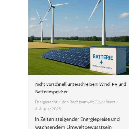
Nicht vorschnell unterschreiben: Wind, PV und
Batteriespeicher
Energierecht
Von
Rechtsanwalt Oliver Munz
4. August 2025
In Zeiten steigender Energiepreise und
wachsendem Umweltbewusstsein