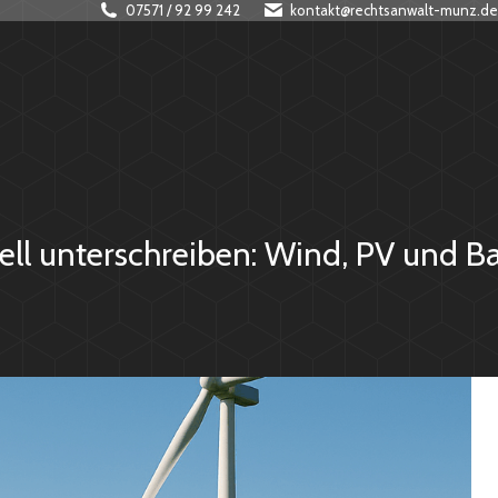
07571 / 92 99 242
kontakt@rechtsanwalt-munz.de
ell unterschreiben: Wind, PV und Ba